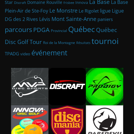
La Base
La Base
Star
Domaine Rouville
Innova
frisbee
Discraft
Le Monstre
Plein-Air de Ste-Foy
ligue
Ligue
Le Rigolet
Mont Sainte-Anne
DG des 2 Rives
Lévis
paniers
Québec
parcours
PDGA
Québec
Provincial
tournoi
Disc Golf Tour
Roi de la Montagne
Résultats
événement
TPADG
video