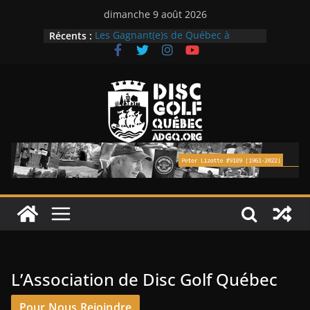
Passer
dimanche 9 août 2026
au
Récents :
Les Gagnant(e)s de Québec à
contenu
Coaticook Open 2026
Les Gagnant(e)s de Québec à La
Classique Daveluy 2026
Nouveau mini-parcours de disque-
golf, le 1er sur l’Ile d’Orléans
Ligue Monstre estivale les jeudis,
dès ce 25 juin!
Le Monstre Solaire 2026
L’Association de Disc Golf Québec
Pour Nous Rejoindre