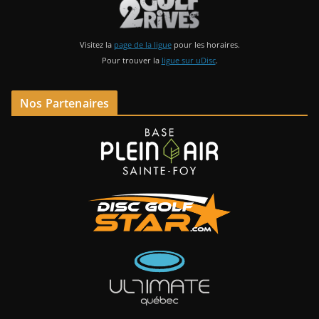
Visitez la
page de la ligue
pour les horaires.
Pour trouver la
ligue sur uDisc
.
Nos Partenaires