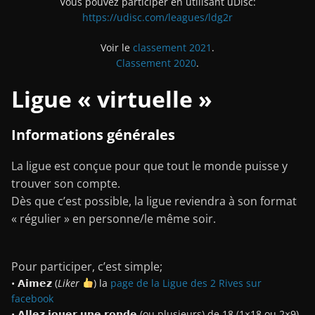
Vous pouvez participer en utilisant uDisc:
https://udisc.com/leagues/ldg2r
Voir le
classement 2021
.
Classement 2020
.
Ligue « virtuelle »
Informations générales
La ligue est conçue pour que tout le monde puisse y
trouver son compte.
Dès que c’est possible, la ligue reviendra à son format
« régulier » en personne/le même soir.
Pour participer, c’est simple;
• 𝗔𝗶𝗺𝗲𝘇 (
Liker
) la
page de la Ligue des 2 Rives sur
facebook
• 𝗔𝗹𝗹𝗲𝘇 𝗷𝗼𝘂𝗲𝗿 𝘂𝗻𝗲 𝗿𝗼𝗻𝗱𝗲 (ou plusieurs) de 18 (1×18 ou 2×9)