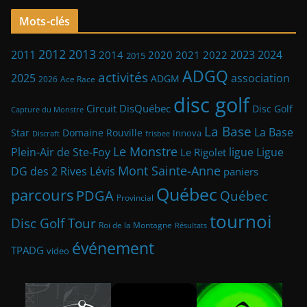
Mots-clés
2013
2012
2023
2011
2024
2014
2021
2022
2020
2015
ADGQ
activités
2025
association
ADGM
2026
Ace Race
disc golf
Circuit DisQuébec
Disc Golf
Capture du Monstre
La Base
La Base
Star
Domaine Rouville
Innova
frisbee
Discraft
Le Monstre
Plein-Air de Ste-Foy
ligue
Ligue
Le Rigolet
Mont Sainte-Anne
DG des 2 Rives
Lévis
paniers
Québec
parcours
PDGA
Québec
Provincial
tournoi
Disc Golf Tour
Roi de la Montagne
Résultats
événement
TPADG
video