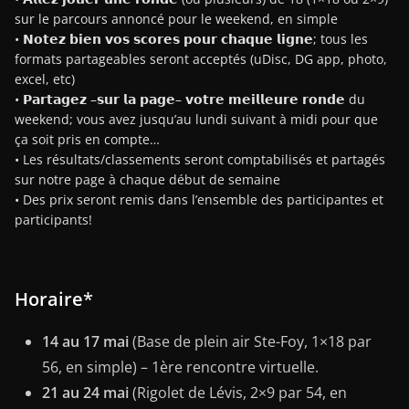
sur le parcours annoncé pour le weekend, en simple
• 𝗡𝗼𝘁𝗲𝘇 𝗯𝗶𝗲𝗻 𝘃𝗼𝘀 𝘀𝗰𝗼𝗿𝗲𝘀 𝗽𝗼𝘂𝗿 𝗰𝗵𝗮𝗾𝘂𝗲 𝗹𝗶𝗴𝗻𝗲; tous les
formats partageables seront acceptés (uDisc, DG app, photo,
excel, etc)
• 𝗣𝗮𝗿𝘁𝗮𝗴𝗲𝘇 –𝘀𝘂𝗿 𝗹𝗮 𝗽𝗮𝗴𝗲– 𝘃𝗼𝘁𝗿𝗲 𝗺𝗲𝗶𝗹𝗹𝗲𝘂𝗿𝗲 𝗿𝗼𝗻𝗱𝗲 du
weekend; vous avez jusqu’au lundi suivant à midi pour que
ça soit pris en compte…
• Les résultats/classements seront comptabilisés et partagés
sur notre page à chaque début de semaine
• Des prix seront remis dans l’ensemble des participantes et
participants!
Horaire
*
14 au 17 mai
(Base de plein air Ste-Foy, 1×18 par
56, en simple) – 1ère rencontre virtuelle.
21 au 24 mai
(Rigolet de Lévis, 2×9 par 54, en