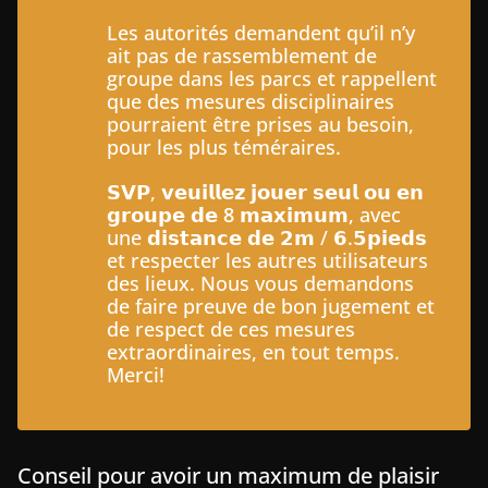
Les autorités demandent qu’il n’y
ait pas de rassemblement de
groupe dans les parcs et rappellent
que des mesures disciplinaires
pourraient être prises au besoin,
pour les plus téméraires.
𝗦𝗩𝗣, 𝘃𝗲𝘂𝗶𝗹𝗹𝗲𝘇 𝗷𝗼𝘂𝗲𝗿 𝘀𝗲𝘂𝗹 𝗼𝘂 𝗲𝗻
𝗴𝗿𝗼𝘂𝗽𝗲 𝗱𝗲
8
𝗺𝗮𝘅𝗶𝗺𝘂𝗺, avec
une 𝗱𝗶𝘀𝘁𝗮𝗻𝗰𝗲 𝗱𝗲 𝟮𝗺 / 𝟲.𝟱𝗽𝗶𝗲𝗱𝘀
et respecter les autres utilisateurs
des lieux. Nous vous demandons
de faire preuve de bon jugement et
de respect de ces mesures
extraordinaires, en tout temps.
Merci!
Conseil pour avoir un maximum de plaisir