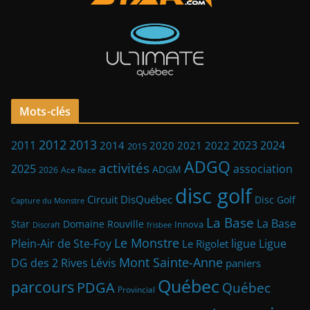
Mots-clés
2013
2012
2023
2011
2024
2014
2021
2022
2020
2015
ADGQ
activités
2025
association
ADGM
2026
Ace Race
disc golf
Circuit DisQuébec
Disc Golf
Capture du Monstre
La Base
La Base
Star
Domaine Rouville
Innova
frisbee
Discraft
Le Monstre
Plein-Air de Ste-Foy
ligue
Ligue
Le Rigolet
Mont Sainte-Anne
DG des 2 Rives
Lévis
paniers
Québec
parcours
PDGA
Québec
Provincial