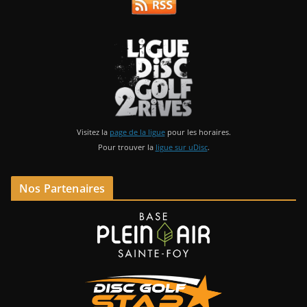
Visitez la
page de la ligue
pour les horaires.
Pour trouver la
ligue sur uDisc
.
Nos Partenaires