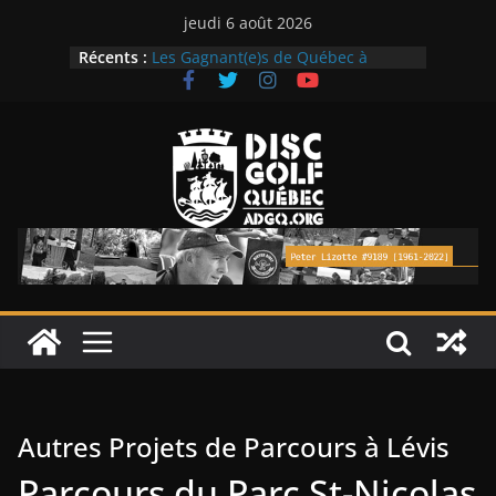
Passer
jeudi 6 août 2026
au
Récents :
Les Gagnant(e)s de Québec à
contenu
Coaticook Open 2026
Les Gagnant(e)s de Québec à La
Classique Daveluy 2026
Nouveau mini-parcours de disque-
golf, le 1er sur l’Ile d’Orléans
Ligue Monstre estivale les jeudis,
dès ce 25 juin!
Le Monstre Solaire 2026
Autres Projets de Parcours à Lévis
Parcours du Parc St-Nicolas