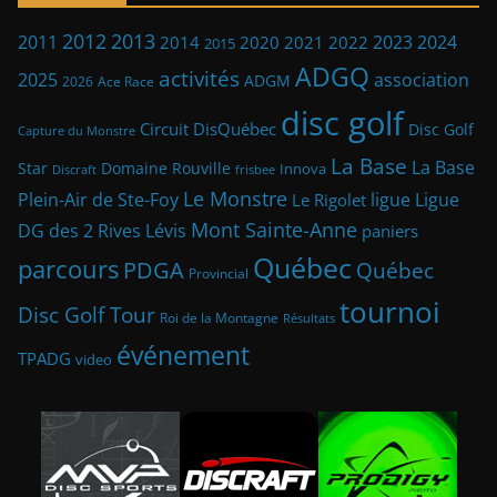
2013
2012
2023
2011
2024
2014
2021
2022
2020
2015
ADGQ
activités
2025
association
ADGM
2026
Ace Race
disc golf
Circuit DisQuébec
Disc Golf
Capture du Monstre
La Base
La Base
Star
Domaine Rouville
Innova
frisbee
Discraft
Le Monstre
Plein-Air de Ste-Foy
ligue
Ligue
Le Rigolet
Mont Sainte-Anne
DG des 2 Rives
Lévis
paniers
Québec
parcours
PDGA
Québec
Provincial
tournoi
Disc Golf Tour
Roi de la Montagne
Résultats
événement
TPADG
video