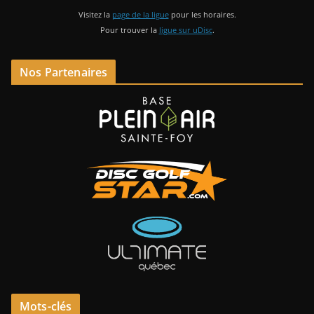
Visitez la
page de la ligue
pour les horaires.
Pour trouver la
ligue sur uDisc
.
Nos Partenaires
Mots-clés