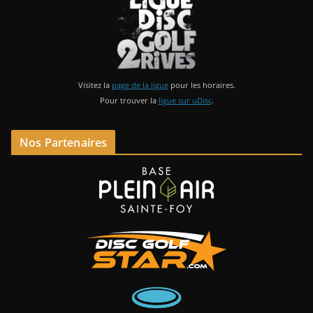
Visitez la
page de la ligue
pour les horaires.
Pour trouver la
ligue sur uDisc
.
Nos Partenaires