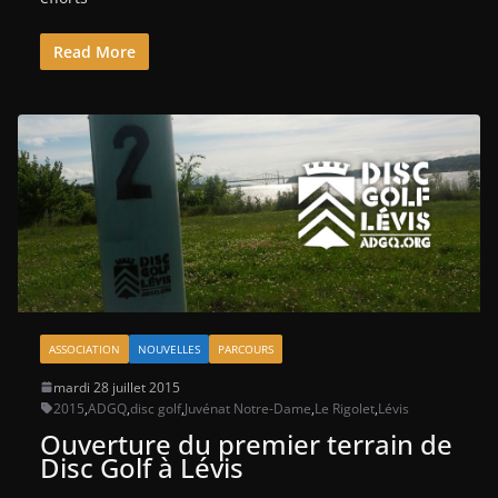
Read More
ASSOCIATION
NOUVELLES
PARCOURS
mardi 28 juillet 2015
2015
,
ADGQ
,
disc golf
,
Juvénat Notre-Dame
,
Le Rigolet
,
Lévis
Ouverture du premier terrain de
Disc Golf à Lévis