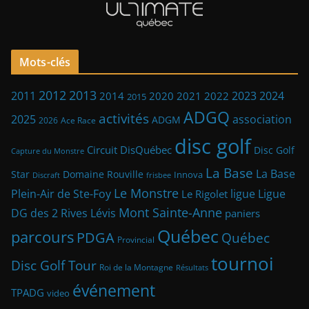
Mots-clés
2013
2012
2023
2011
2024
2014
2021
2022
2020
2015
ADGQ
activités
2025
association
ADGM
2026
Ace Race
disc golf
Circuit DisQuébec
Disc Golf
Capture du Monstre
La Base
La Base
Star
Domaine Rouville
Innova
frisbee
Discraft
Le Monstre
Plein-Air de Ste-Foy
ligue
Ligue
Le Rigolet
Mont Sainte-Anne
DG des 2 Rives
Lévis
paniers
Québec
parcours
PDGA
Québec
Provincial
tournoi
Disc Golf Tour
Roi de la Montagne
Résultats
événement
TPADG
video