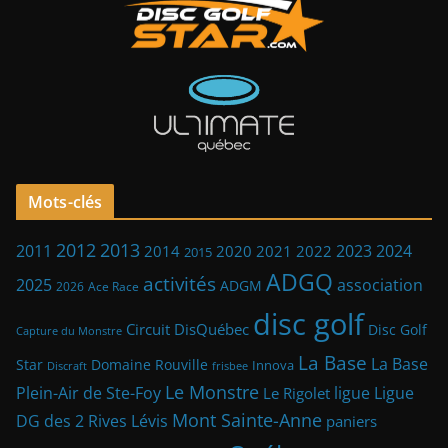
Mots-clés
2013
2012
2023
2011
2024
2014
2021
2022
2020
2015
ADGQ
activités
2025
association
ADGM
2026
Ace Race
disc golf
Circuit DisQuébec
Disc Golf
Capture du Monstre
La Base
La Base
Star
Domaine Rouville
Innova
frisbee
Discraft
Le Monstre
Plein-Air de Ste-Foy
ligue
Ligue
Le Rigolet
Mont Sainte-Anne
DG des 2 Rives
Lévis
paniers