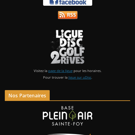
Visitez la
page de la ligue
pour les horaires.
Pour trouver la
ligue sur uDisc
.
Nos Partenaires