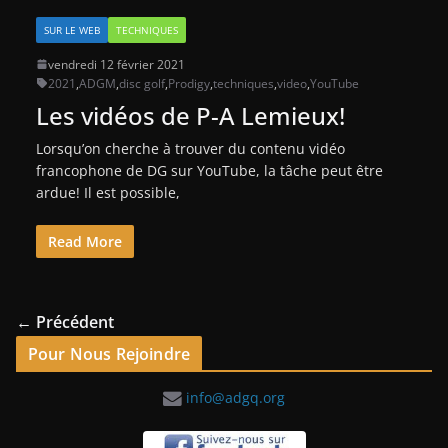
SUR LE WEB
TECHNIQUES
vendredi 12 février 2021
2021
,
ADGM
,
disc golf
,
Prodigy
,
techniques
,
video
,
YouTube
Les vidéos de P-A Lemieux!
Lorsqu’on cherche à trouver du contenu vidéo
francophone de DG sur YouTube, la tâche peut être
ardue! Il est possible,
Read More
← Précédent
Pour Nous Rejoindre
info@adgq.org