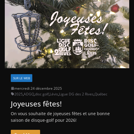
SUR LE WEB
mercredi 24 décembre 2025
2025
,
ADGQ
,
disc golf
,
Lévis
,
Ligue DG des 2 Rives
,
Québec
Joyeuses fêtes!
On vous souhaite de joyeuses fêtes et une bonne
saison de disque-golf pour 2026!