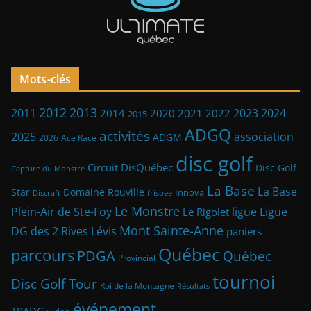
Mots-clés
2013
2012
2023
2011
2024
2014
2021
2022
2020
2015
ADGQ
activités
2025
association
ADGM
2026
Ace Race
disc golf
Circuit DisQuébec
Disc Golf
Capture du Monstre
La Base
La Base
Star
Domaine Rouville
Innova
frisbee
Discraft
Le Monstre
Plein-Air de Ste-Foy
ligue
Ligue
Le Rigolet
Mont Sainte-Anne
DG des 2 Rives
Lévis
paniers
Québec
parcours
PDGA
Québec
Provincial
tournoi
Disc Golf Tour
Roi de la Montagne
Résultats
événement