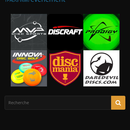
TPADG
video