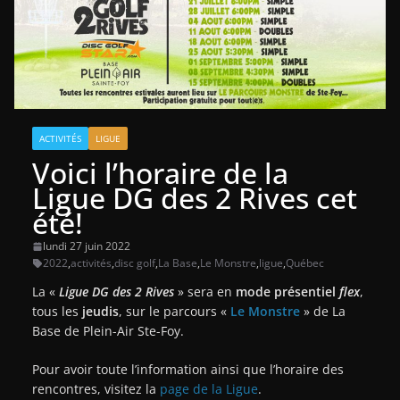
ACTIVITÉS
LIGUE
Voici l’horaire de la
Ligue DG des 2 Rives cet
été!
lundi 27 juin 2022
2022
,
activités
,
disc golf
,
La Base
,
Le Monstre
,
ligue
,
Québec
La «
Ligue DG des 2 Rives
» sera en
mode présentiel
flex
,
tous les
jeudis
, sur le parcours «
Le Monstre
» de La
Base de Plein-Air Ste-Foy.
Pour avoir toute l’information ainsi que l’horaire des
rencontres, visitez la
page de la Ligue
.