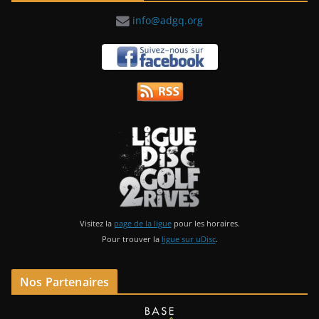
info@adgq.org
Visitez la
page de la ligue
pour les horaires.
Pour trouver la
ligue sur uDisc
.
Nos Partenaires