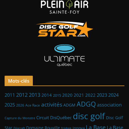
Mots-clés
2013
2012
2023
2011
2024
2014
2021
2022
2020
2015
ADGQ
activités
2025
association
ADGM
2026
Ace Race
disc golf
Circuit DisQuébec
Disc Golf
Capture du Monstre
La Base
La Base
Star
Domaine Rouville
Innova
frisbee
Discraft