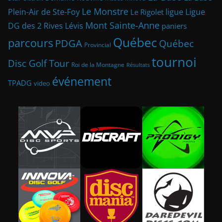
Le Monstre
Plein-Air de Ste-Foy
ligue
Ligue
Le Rigolet
Mont Sainte-Anne
DG des 2 Rives
Lévis
paniers
Québec
parcours
PDGA
Québec
Provincial
tournoi
Disc Golf Tour
Roi de la Montagne
Résultats
événement
TPADG
video