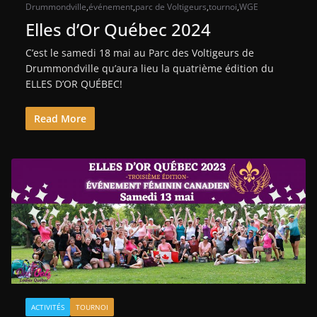
Drummondville
,
événement
,
parc de Voltigeurs
,
tournoi
,
WGE
Elles d’Or Québec 2024
C’est le samedi 18 mai au Parc des Voltigeurs de
Drummondville qu’aura lieu la quatrième édition du
ELLES D’OR QUÉBEC!
Read More
ACTIVITÉS
TOURNOI