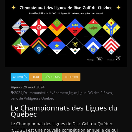
ACTIVITÉS
LIGUE
RÉSULTATS
TOURNOI
jeudi 29 août 2024
2024
,
Drummondville
,
événement
,
ligue
,
Ligue DG des 2 Rives
,
parc de Voltigeurs
,
Québec
Le Championnats des Ligues du
Québec
Le Championnat des Ligues de Disc Golf du Québec
(CLDGQ) est une nouvelle compétition annuelle de qui