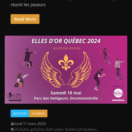
réunit les joueurs
Read More
ACTIVITÉS
TOURNOI
lundi 11 mars 2024
2024
,
disc golf
,
Disc Golf Ladies Québec
,
DisQuébec
,