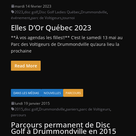
mardi 14 février 2023
2023
,
disc golf
,
Disc Golf Ladies Québec
,
Drummondville
,
événement
,
parc de Voltigeurs
,
tournoi
Elles D’Or Québec 2023
**À vos agendas les filles!!** C’est le samedi 13 mai au
Parc des Voltigeurs de Drummondville qu’aura lieu la
prochaine
Read More
DANS LES MÉDIAS
NOUVELLES
PARCOURS
lundi 19 janvier 2015
2015
,
disc golf
,
Drummondville
,
paniers
,
parc de Voltigeurs
,
parcours
Parcours permanent de Disc
Golf à Drummondville en 2015