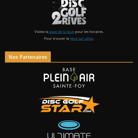
Visitez la
page de la ligue
pour les horaires.
Pour trouver la
ligue sur uDisc
.
Nos Partenaires