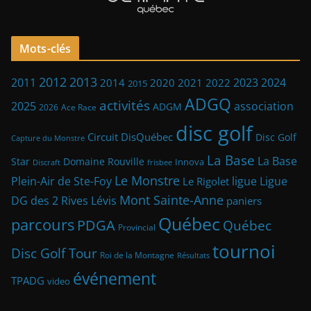
Mots-clés
2013
2012
2023
2011
2024
2014
2021
2022
2020
2015
ADGQ
activités
2025
association
ADGM
2026
Ace Race
disc golf
Circuit DisQuébec
Disc Golf
Capture du Monstre
La Base
La Base
Star
Domaine Rouville
Innova
frisbee
Discraft
Le Monstre
Plein-Air de Ste-Foy
ligue
Ligue
Le Rigolet
Mont Sainte-Anne
DG des 2 Rives
Lévis
paniers
Québec
parcours
PDGA
Québec
Provincial
tournoi
Disc Golf Tour
Roi de la Montagne
Résultats
événement
TPADG
video