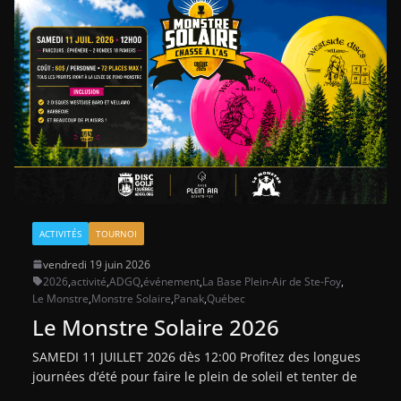
ACTIVITÉS
TOURNOI
vendredi 19 juin 2026
2026
,
activité
,
ADGQ
,
événement
,
La Base Plein-Air de Ste-Foy
,
Le Monstre
,
Monstre Solaire
,
Panak
,
Québec
Le Monstre Solaire 2026
SAMEDI 11 JUILLET 2026 dès 12:00 Profitez des longues
journées d’été pour faire le plein de soleil et tenter de