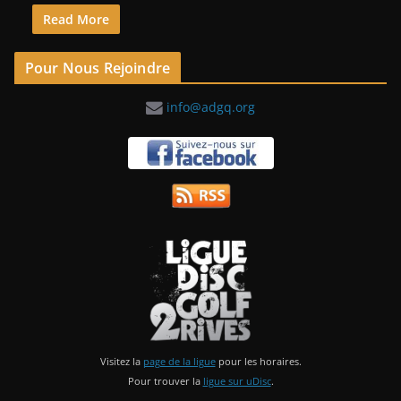
Read More
Pour Nous Rejoindre
info@adgq.org
Visitez la
page de la ligue
pour les horaires.
Pour trouver la
ligue sur uDisc
.