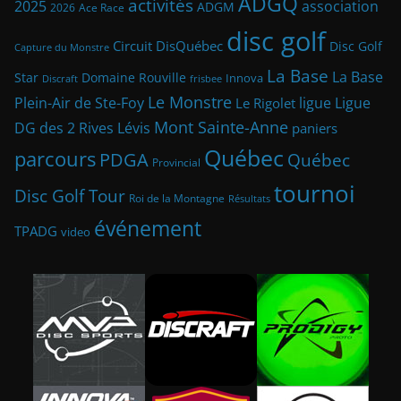
ADGQ
activités
2025
association
ADGM
2026
Ace Race
disc golf
Circuit DisQuébec
Disc Golf
Capture du Monstre
La Base
La Base
Star
Domaine Rouville
Innova
frisbee
Discraft
Le Monstre
Plein-Air de Ste-Foy
ligue
Ligue
Le Rigolet
Mont Sainte-Anne
DG des 2 Rives
Lévis
paniers
Québec
parcours
PDGA
Québec
Provincial
tournoi
Disc Golf Tour
Roi de la Montagne
Résultats
événement
TPADG
video