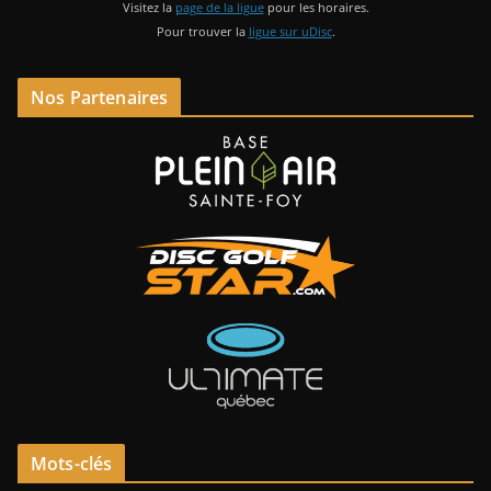
Visitez la
page de la ligue
pour les horaires.
Pour trouver la
ligue sur uDisc
.
Nos Partenaires
Mots-clés