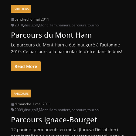
PARCOURS
vendredi 6 mai 2011
2010
,
disc golf
,
Mont Ham
,
paniers
,
parcours
,
tournoi
Parcours du Mont Ham
Le parcours du Mont Ham a été inauguré à l’automne
2010. Ce parcours a la particularité d’être dans le bois!
Read More
PARCOURS
dimanche 1 mai 2011
2009
,
disc golf
,
Mont Ham
,
paniers
,
parcours
,
tournoi
Parcours Ignace-Bourget
12 paniers permanents en métal (Innova Discatcher)