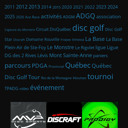
2013
2012
2023
2011
2024
2014
2021
2022
2020
2015
ADGQ
activités
2025
association
ADGM
2026
Ace Race
disc golf
Circuit DisQuébec
Disc Golf
Capture du Monstre
La Base
La Base
Star
Domaine Rouville
Innova
frisbee
Discraft
Le Monstre
Plein-Air de Ste-Foy
ligue
Ligue
Le Rigolet
Mont Sainte-Anne
DG des 2 Rives
Lévis
paniers
Québec
parcours
PDGA
Québec
Provincial
tournoi
Disc Golf Tour
Roi de la Montagne
Résultats
événement
TPADG
video