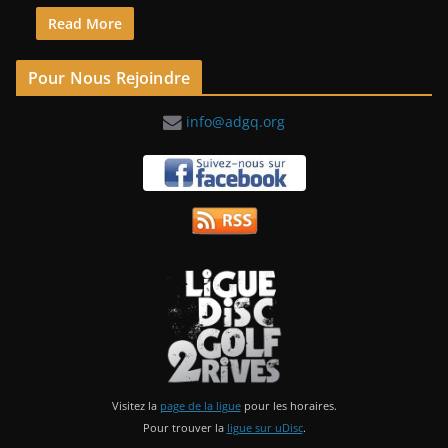
Read More
Pour Nous Rejoindre
info@adgq.org
Visitez la
page de la ligue
pour les horaires.
Pour trouver la
ligue sur uDisc
.