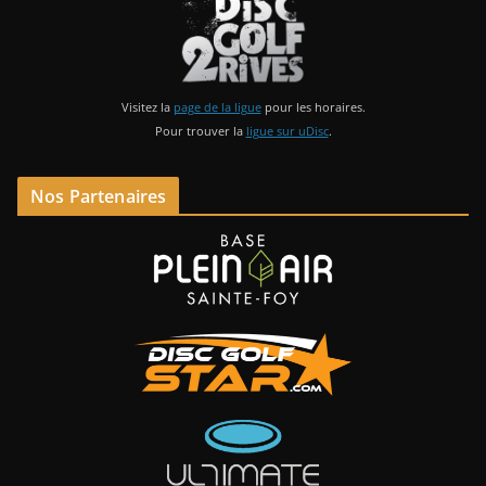
Visitez la
page de la ligue
pour les horaires.
Pour trouver la
ligue sur uDisc
.
Nos Partenaires