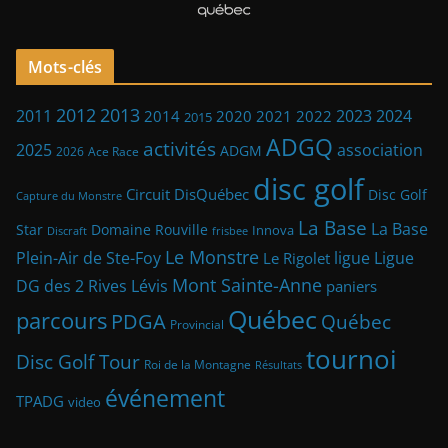
Mots-clés
2013
2012
2023
2011
2024
2014
2021
2022
2020
2015
ADGQ
activités
2025
association
ADGM
2026
Ace Race
disc golf
Circuit DisQuébec
Disc Golf
Capture du Monstre
La Base
La Base
Star
Domaine Rouville
Innova
frisbee
Discraft
Le Monstre
Plein-Air de Ste-Foy
ligue
Ligue
Le Rigolet
Mont Sainte-Anne
DG des 2 Rives
Lévis
paniers
Québec
parcours
PDGA
Québec
Provincial
tournoi
Disc Golf Tour
Roi de la Montagne
Résultats
événement
TPADG
video