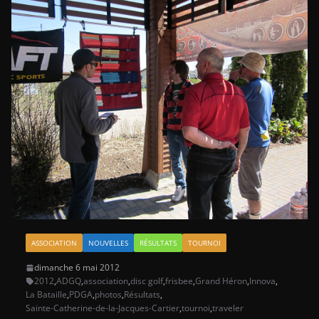
ASSOCIATION
NOUVELLES
RÉSULTATS
TOURNOI
dimanche 6 mai 2012
2012
,
ADGQ
,
association
,
disc golf
,
frisbee
,
Grand Héron
,
Innova
,
La Bataille
,
PDGA
,
photos
,
Résultats
,
Sainte-Catherine-de-la-Jacques-Cartier
,
tournoi
,
traveler